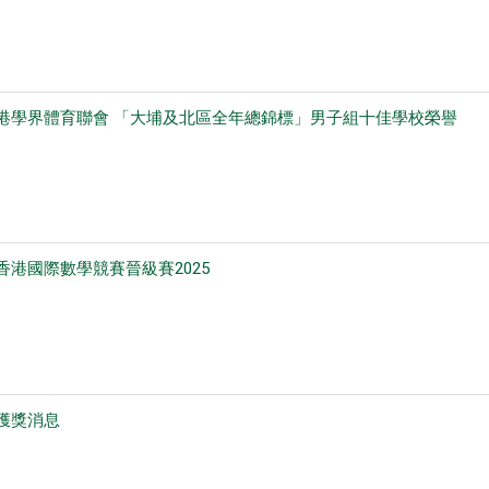
港學界體育聯會 「大埔及北區全年總錦標」男子組十佳學校榮譽
O香港國際數學競賽晉級賽2025
獲獎消息