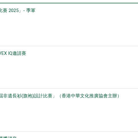
比賽 2025」- 季軍
EX IQ邀請賽
屆非遺長衫(旗袍)設計比賽」（香港中華文化推廣協會主辦）