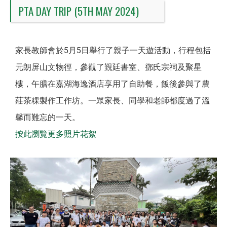
PTA DAY TRIP (5TH MAY 2024)
家長教師會於5月5日舉行了親子一天遊活動，行程包括
元朗屏山文物徑，參觀了覲廷書室、鄧氏宗祠及聚星
樓，午膳在嘉湖海逸酒店享用了自助餐，飯後參與了農
莊茶粿製作工作坊。一眾家長、同學和老師都度過了溫
馨而難忘的一天。
按此瀏覽更多照片花絮