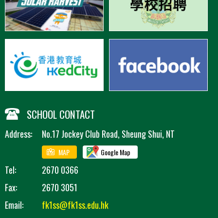
SCHOOL CONTACT
Address:
No.17 Jockey Club Road, Sheung Shui, NT
MAP
Google Map
Tel:
2670 0366
Fax:
2670 3051
Email:
fk1ss@fk1ss.edu.hk