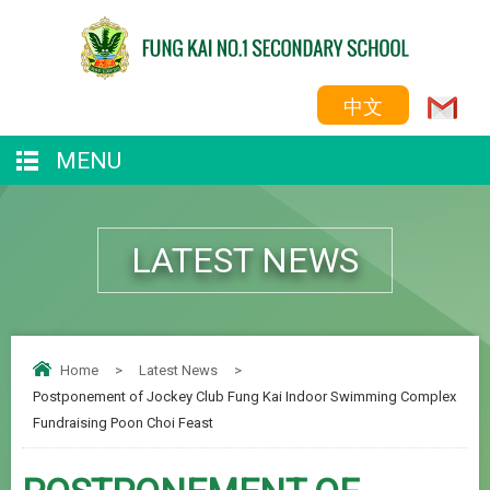
中文
MENU
LATEST NEWS
Home
>
Latest News
>
Postponement of Jockey Club Fung Kai Indoor Swimming Complex
Fundraising Poon Choi Feast